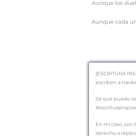
Aunque los duel
Aunque cada uno
[ESCRITURA INSPI
escriben a travé
Sé que puede ser
#escriturainspir
En mi caso, son t
derecho a réplic