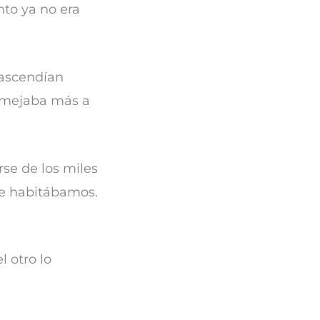
nto ya no era
rascendían
semejaba más a
se de los miles
ue habitábamos.
 otro lo