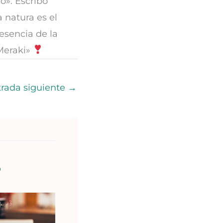
o». Escribo
a natura es el
 esencia de la
«Meraki»
trada siguiente
→
S