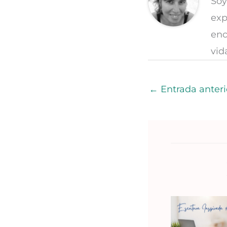
Soy
exp
enc
vid
←
Entrada anteri