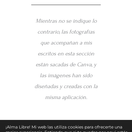
Mientras no se indique lo
contrario, las fotografías
que acompañan a mis
escritos en esta sección
están sacadas de Canva, y
las imágenes han sido
diseñadas y creadas con la
misma aplicación.
¡Alma Libre! Mi web las utiliza cookies para ofrecerte una