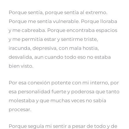
Porque sentía, porque sentía al extremo.
Porque me sentía vulnerable. Porque lloraba
y me cabreaba. Porque encontraba espacios
y me permitía estar y sentirme triste,
iracunda, depresiva, con mala hostia,
desvalida, aun cuando todo eso no estaba
bien visto.
Por esa conexión potente con mi interno, por
esa personalidad fuerte y poderosa que tanto
molestaba y que muchas veces no sabía
procesar.
Porque seguía mi sentir a pesar de todo y de