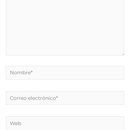
Nombre*
Correo
electrónico*
Web