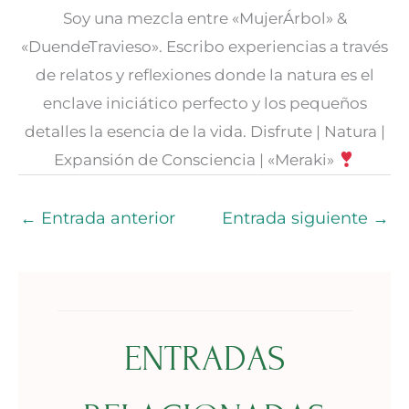
Soy una mezcla entre «MujerÁrbol» &
«DuendeTravieso». Escribo experiencias a través
de relatos y reflexiones donde la natura es el
enclave iniciático perfecto y los pequeños
detalles la esencia de la vida. Disfrute | Natura |
Expansión de Consciencia | «Meraki»
←
Entrada anterior
Entrada siguiente
→
ENTRADAS