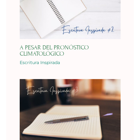
A PESAR DEL PRONÓSTICO
CLIMATOLÓGICO
Escritura Inspirada