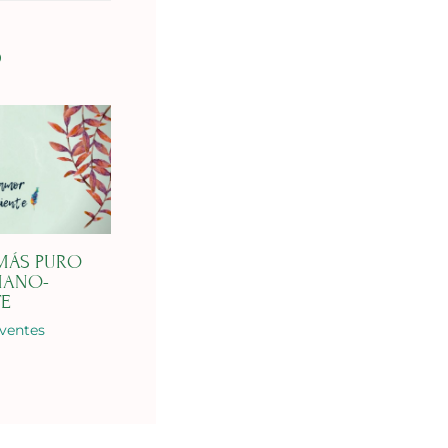
S
 MÁS PURO
MANO-
TE
lventes