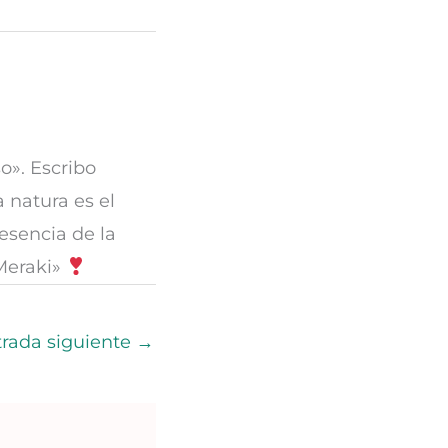
o». Escribo
a natura es el
 esencia de la
«Meraki»
trada siguiente
→