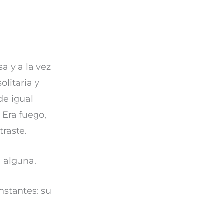
a y a la vez
olitaria y
de igual
 Era fuego,
traste.
d alguna.
nstantes: su