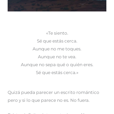
«Te siento.
Sé que estás cerca.
Aunque no me toques.
Aunque no te vea.
Aunque no sepa qué o quién eres.
Sé que estás cerca.»
Quizá pueda parecer un escrito romántico
pero y si lo que parece no es. No fuera.