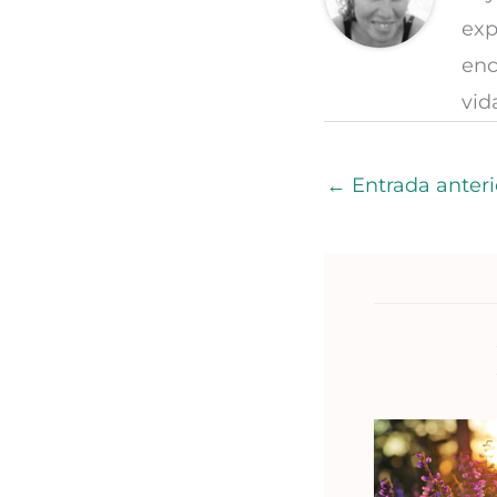
exp
enc
vid
←
Entrada anteri