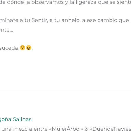
e dónde la observamos y la ligereza que se siente a
amínate a tu Sentir, a tu anhelo, a ese cambio que
ente…
 suceda
.
oña Salinas
 una mezcla entre «MujerÁrbol» & «DuendeTravies