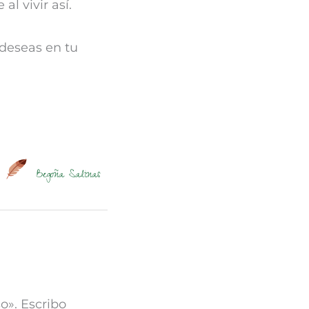
l vivir así.
 deseas en tu
Begoña Salinas
o». Escribo