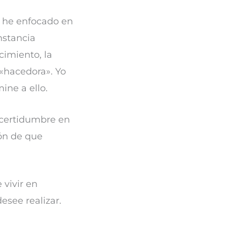
e he enfocado en
nstancia
cimiento, la
 «hacedora». Yo
ne a ello.
ncertidumbre en
ión de que
vivir en
esee realizar.