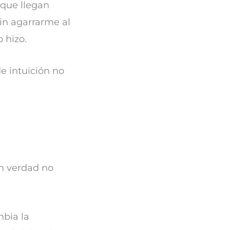
 que llegan
in agarrarme al
 hizo.
de intuición no
en verdad no
mbia la