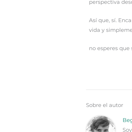
perspectiva desd
Así que, sí. Enc
vida y simplem
no esperes que
Sobre el autor
Beg
Soy