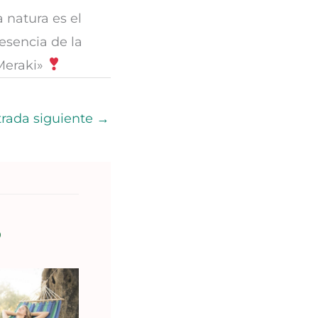
a natura es el
 esencia de la
«Meraki»
trada siguiente
→
S