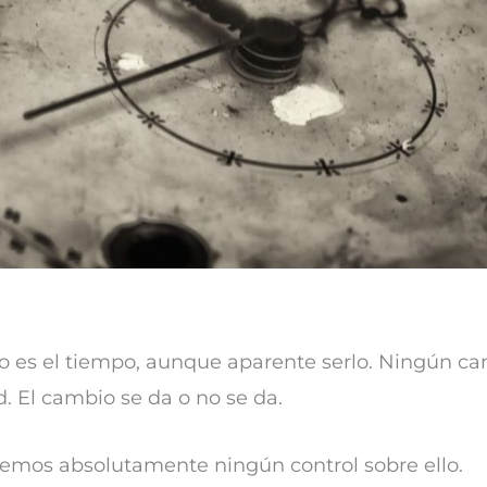
no es el tiempo, aunque aparente serlo. Ningún ca
. El cambio se da o no se da.
emos absolutamente ningún control sobre ello.