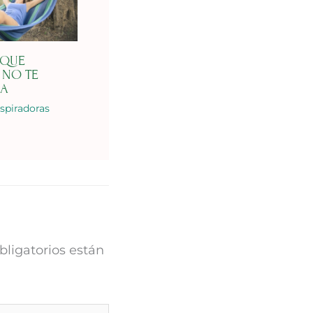
 QUE
 NO TE
DA
nspiradoras
ligatorios están